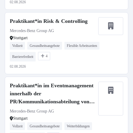
02.08.2026
Praktikant*in Risk & Controlling
Mercedes-Benz Group AG
Stuttgart
Vollzeit
Gesundheitsangebote
Flexible Arbeitszeiten
4
Barrierefreiheit
02.08.2026
Praktikant*in im Eventmanagement
innerhalb der
PR/Kommunikationsabteilung von
Mercedes-Benz Vans (Pflicht-
Mercedes-Benz Group AG
Praktikum)
Stuttgart
Vollzeit
Gesundheitsangebote
Weiterbildungen