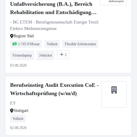
Unfallversicherung (B.A.), Bereich
Rehabilitation und Entschädigung,
Region Süd (Augsburg, Stuttgart)
- BG ETEM - Berufsgenossenschaft Energie Textil
Elektro Medienerzeugnisse
Region Süd
1.745 €/Monat
Vollzeit
Flexible Arbeitszeiten
2
Firmenlaptop
Jobticket
03.08.2026
Berufseinstieg Audit Execution CoE -
Wirtschaftsprüfung (w/m/d)
EY
Stuttgart
Vollzeit
02.08.2026