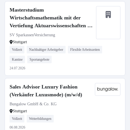
Masterstudium
Wirtschaftsmathematik mit der
Vertiefung Aktuarswissenschaften in
Kooperation mit der Universität Ulm
SV SparkassenVersicherung
- Aktuarielle Steuerung
Stuttgart
Vollzeit
Nachhaltiger Arbeitgeber
Flexible Arbeitszeiten
Kantine
Sportangebote
24.07.2026
Sales Advisor Luxury Fashion
(Verkäufer Luxusmode) (m/w/d)
Bungalow GmbH & Co. KG
Stuttgart
Vollzeit
Weiterbildungen
06.08.2026