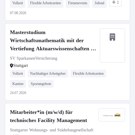
2
Vollzeit
Flexible Arbeitszeiten
Firmenevents
Jobrad
07.08.2026
Masterstudium
Wirtschaftsmathematik mit der
Vertiefung Aktuarswissenschaften in
Kooperation mit der Universität Ulm
SV SparkassenVersicherung
- Aktuarielle Steuerung
Stuttgart
Vollzeit
Nachhaltiger Arbeitgeber
Flexible Arbeitszeiten
Kantine
Sportangebote
24.07.2026
Mitarbeiter*in (m/w/d) für
technisches Facility Management
Stuttgarter Wohnungs- und Städtebaugesellschaft