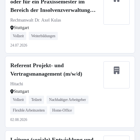
oder für ein Praxissemester im
Bereich der Insolvenzverwaltung
(m/w/d)
Rechtsanwalt Dr. Axel Kulas
Stuttgart
Vollzeit
Weiterbildungen
24.07.2026
Referent Projekt- und
Vertragsmanagement (m/w/d)
Hitachi
Stuttgart
Vollzeit
Teilzeit
Nachhaltiger Arbeitgeber
Flexible Arbeitszeiten
Home-Office
02.08.2026
Leitung (soziale) Entwicklung und