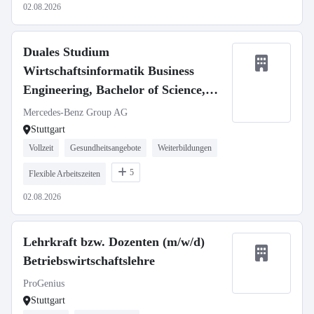
02.08.2026
Duales Studium
Wirtschaftsinformatik Business
Engineering, Bachelor of Science,
Mercedes-Benz Customer Solutions
Mercedes-Benz Group AG
GmbH, Stuttgart Vaihingen,
Stuttgart
Studienbeginn 1. Oktober 2027
Vollzeit
Gesundheitsangebote
Weiterbildungen
(m/w/d)
5
Flexible Arbeitszeiten
02.08.2026
Lehrkraft bzw. Dozenten (m/w/d)
Betriebswirtschaftslehre
ProGenius
Stuttgart