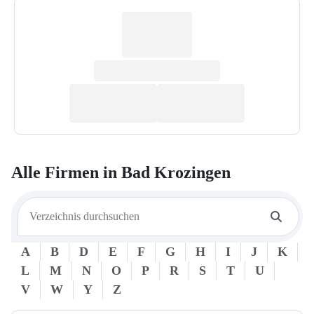
Alle Firmen in
Bad Krozingen
A
B
D
E
F
G
H
I
J
K
L
M
N
O
P
R
S
T
U
V
W
Y
Z