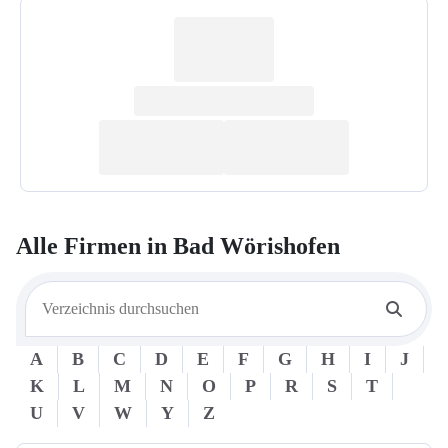
Alle Firmen in
Bad Wörishofen
A
B
C
D
E
F
G
H
I
J
K
L
M
N
O
P
R
S
T
U
V
W
Y
Z