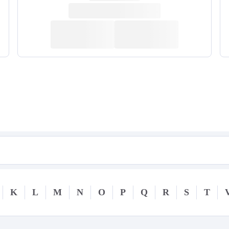
K
L
M
N
O
P
Q
R
S
T