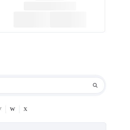
V
W
X