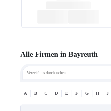
Alle Firmen in
Bayreuth
A
B
C
D
E
F
G
H
J