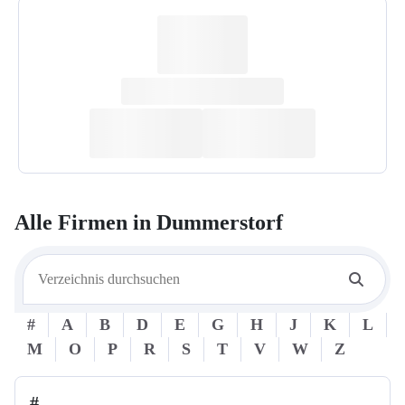
Alle Firmen in
Dummerstorf
#
A
B
D
E
G
H
J
K
L
M
O
P
R
S
T
V
W
Z
#