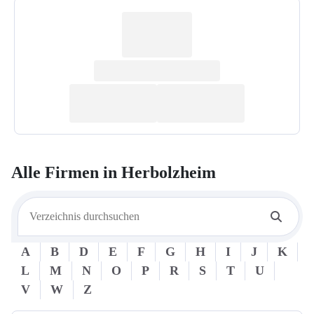
Alle Firmen in
Herbolzheim
A
B
D
E
F
G
H
I
J
K
L
M
N
O
P
R
S
T
U
V
W
Z