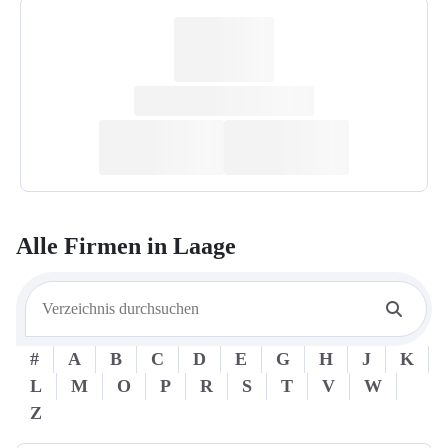
Alle Firmen in
Laage
#
A
B
C
D
E
G
H
J
K
L
M
O
P
R
S
T
V
W
Z