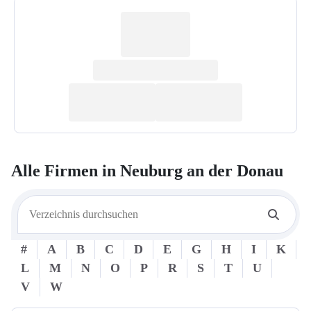
Alle Firmen in
Neuburg an der Donau
#
A
B
C
D
E
G
H
I
K
L
M
N
O
P
R
S
T
U
V
W