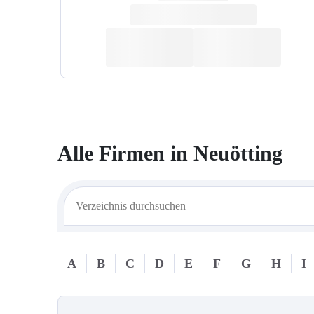
Alle Firmen in
Neuötting
A
B
C
D
E
F
G
H
I