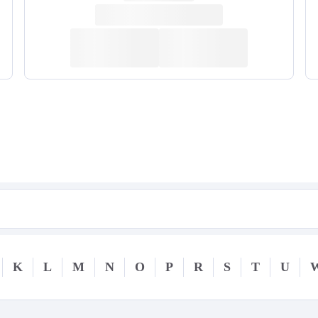
K
L
M
N
O
P
R
S
T
U