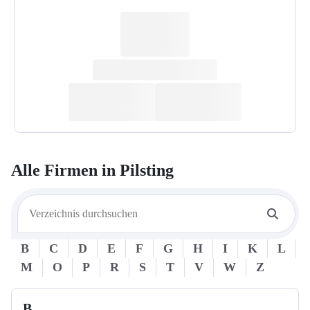
Alle Firmen in
Pilsting
B
C
D
E
F
G
H
I
K
L
M
O
P
R
S
T
V
W
Z
B