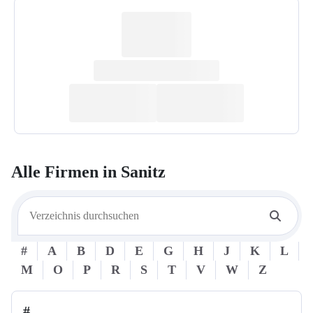
Alle Firmen in
Sanitz
#
A
B
D
E
G
H
J
K
L
M
O
P
R
S
T
V
W
Z
#