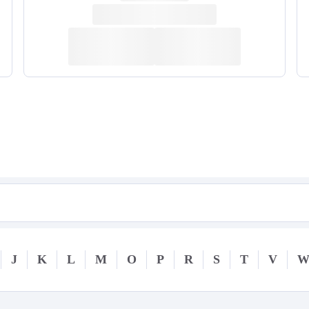
J
K
L
M
O
P
R
S
T
V