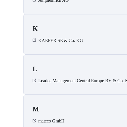
Jungheinrich AG
K
KAEFER SE & Co. KG
L
Leadec Management Central Europe BV & Co.
M
mateco GmbH