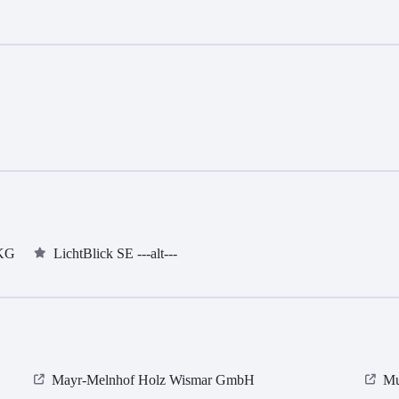
 KG
LichtBlick SE ---alt---
Mayr-Melnhof Holz Wismar GmbH
Mu