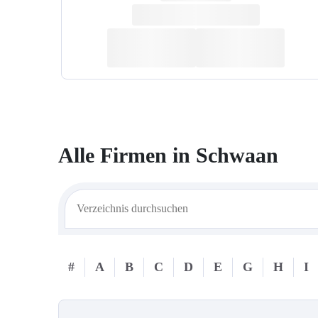
Alle Firmen in
Schwaan
#
A
B
C
D
E
G
H
I