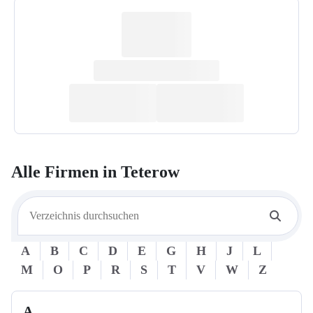
Alle Firmen in
Teterow
A
B
C
D
E
G
H
J
L
M
O
P
R
S
T
V
W
Z
A