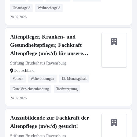
Urlaubsgeld
Weihnachtsgeld
28.07.2026
Altenpfleger, Kranken- und
Gesundheitspfleger, Fachkraft
Altenpflege (m/w/d) für unsere
Häuser in Ravensburg und
Stiftung Bruderhaus Ravensburg
Oberhofen gesucht!
Deutschland
Vollzeit
Weiterbildungen
13. Monatsgehalt
Gute Verkehrsanbindung
Tarifvergütung
24.07.2026
Auszubildende zur Fachkraft der
Altenpflege (m/w/d) gesucht!
Stiftung Bruderhaus Ravensburg