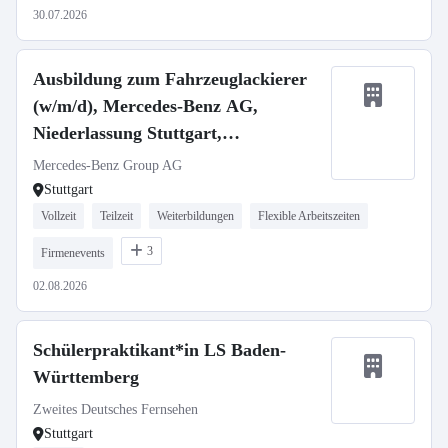
30.07.2026
Ausbildung zum Fahrzeuglackierer
(w/m/d), Mercedes-Benz AG,
Niederlassung Stuttgart,
Ausbildungsbeginn 01.09.2027
Mercedes-Benz Group AG
Stuttgart
Vollzeit
Teilzeit
Weiterbildungen
Flexible Arbeitszeiten
3
Firmenevents
02.08.2026
Schülerpraktikant*in LS Baden-
Württemberg
Zweites Deutsches Fernsehen
Stuttgart