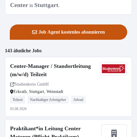
Center
Stuttgart
in
.
Job Agent kostenlos abonnieren
143 ähnliche Jobs
Center-Manager / Standortleitung
(m/w/d) Teilzeit
Studienkreis GmbH
Erkrath, Stuttgart, Weinstadt
Teilzeit
Nachhaltiger Arbeitgeber
Jobrad
05.08.2026
Praktikant*in Leitung Center
Motoren (Pflicht-Praktikum)