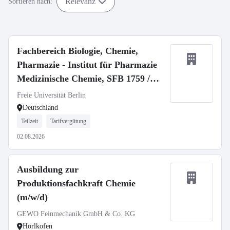
Relevanz
Sortieren nach:
Fachbereich Biologie, Chemie,
Pharmazie - Institut für Pharmazie
Medizinische Chemie, SFB 1759 /
Medicinal Chemistry, SFB 1759
Freie Universität Berlin
Deutschland
Teilzeit
Tarifvergütung
02.08.2026
Ausbildung zur
Produktionsfachkraft Chemie
(m/w/d)
GEWO Feinmechanik GmbH & Co. KG
Hörlkofen