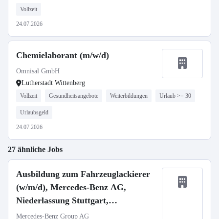
Vollzeit
24.07.2026
Chemielaborant (m/w/d)
Omnisal GmbH
Lutherstadt Wittenberg
Vollzeit
Gesundheitsangebote
Weiterbildungen
Urlaub >= 30
Urlaubsgeld
24.07.2026
27 ähnliche Jobs
Ausbildung zum Fahrzeuglackierer
(w/m/d), Mercedes-Benz AG,
Niederlassung Stuttgart,
Ausbildungsbeginn 01.09.2027
Mercedes-Benz Group AG