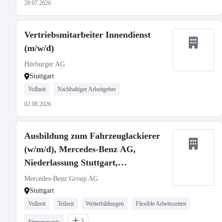
28.07.2026
Vertriebsmitarbeiter Innendienst
(m/w/d)
Hörburger AG
Stuttgart
Vollzeit
Nachhaltiger Arbeitgeber
02.08.2026
Ausbildung zum Fahrzeuglackierer
(w/m/d), Mercedes-Benz AG,
Niederlassung Stuttgart,
Ausbildungsbeginn 01.09.2027
Mercedes-Benz Group AG
Stuttgart
Vollzeit
Teilzeit
Weiterbildungen
Flexible Arbeitszeiten
3