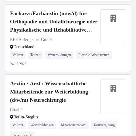
Facharzt/Fachärztin (m/w/d) für
Orthopädie und Unfallchirurgie oder
Physikalische und Rehabilitative
Medizin
REHA Bergedorf GmbH
Deutschland
Vollzeit
Teilzeit
Weiterbildungen
Flexible Arbeitszeiten
24.07.2026
Ärztin / Arzt / Wissenschaftliche
Mitarbeitende zur Weiterbildung
(d/w/m) Neurochirurgie
Charité
Berlin-Steglitz
Vollzeit
Weiterbildungen
Mitarbeiterrabatte
Tarifvergütung
Urlaub >= 30