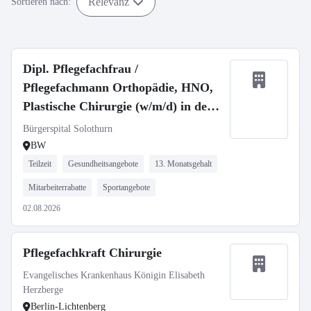
Relevanz
Sortieren nach:
Dipl. Pflegefachfrau /
Pflegefachmann Orthopädie, HNO,
Plastische Chirurgie (w/m/d) in der
Schweiz
Bürgerspital Solothurn
BW
Teilzeit
Gesundheitsangebote
13. Monatsgehalt
Mitarbeiterrabatte
Sportangebote
02.08.2026
Pflegefachkraft Chirurgie
Evangelisches Krankenhaus Königin Elisabeth
Herzberge
Berlin-Lichtenberg