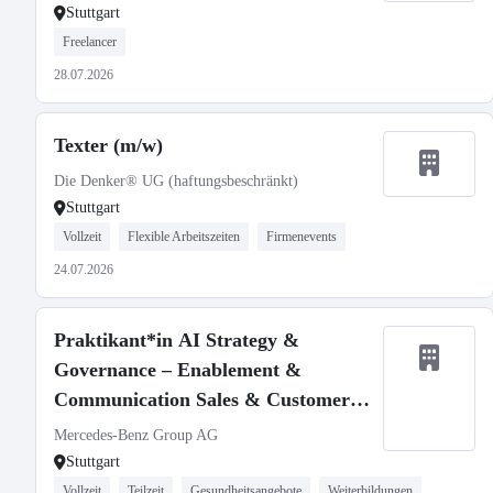
Stuttgart
Freelancer
28.07.2026
Texter (m/w)
Die Denker® UG (haftungsbeschränkt)
Stuttgart
Vollzeit
Flexible Arbeitszeiten
Firmenevents
24.07.2026
Praktikant*in AI Strategy &
Governance – Enablement &
Communication Sales & Customer
Experience (Pflicht-Praktikum)
Mercedes-Benz Group AG
Stuttgart
Vollzeit
Teilzeit
Gesundheitsangebote
Weiterbildungen