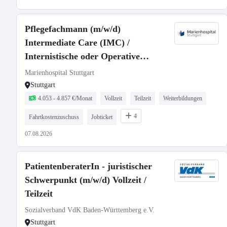
Pflegefachmann (m/w/d)
Intermediate Care (IMC) /
Internistische oder Operative
Intensivstation - Voll- oder Teilzeit
Marienhospital Stuttgart
Stuttgart
4.053 - 4.857 €/Monat
Vollzeit
Teilzeit
Weiterbildungen
4
Fahrtkostenzuschuss
Jobticket
07.08.2026
PatientenberaterIn - juristischer
Schwerpunkt (m/w/d) Vollzeit /
Teilzeit
Sozialverband VdK Baden-Württemberg e.V.
Stuttgart