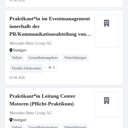
02.08.2026
Praktikant*in im Eventmanagement
innerhalb der
PR/Kommunikationsabteilung von
Mercedes-Benz Vans (Pflicht-
Mercedes-Benz Group AG
Praktikum)
Stuttgart
Vollzeit
Gesundheitsangebote
Weiterbildungen
6
Flexible Arbeitszeiten
02.08.2026
Praktikant*in Leitung Center
Motoren (Pflicht-Praktikum)
Mercedes-Benz Group AG
Stuttgart
Vollzeit
Gesundheitsangebote
Weiterbildungen