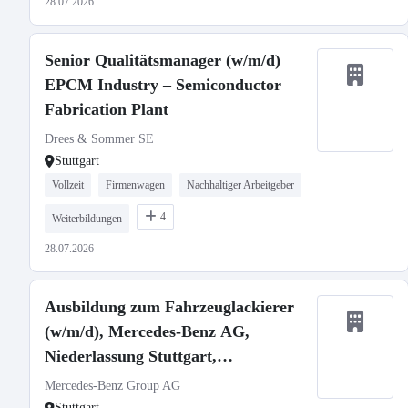
28.07.2026
Senior Qualitätsmanager (w/m/d)
EPCM Industry – Semiconductor
Fabrication Plant
Drees & Sommer SE
Stuttgart
Vollzeit
Firmenwagen
Nachhaltiger Arbeitgeber
4
Weiterbildungen
28.07.2026
Ausbildung zum Fahrzeuglackierer
(w/m/d), Mercedes-Benz AG,
Niederlassung Stuttgart,
Ausbildungsbeginn 01.09.2027
Mercedes-Benz Group AG
Stuttgart