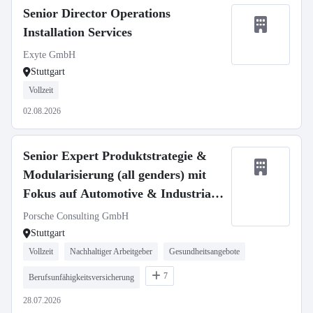
Senior Director Operations
Installation Services
Exyte GmbH
Stuttgart
Vollzeit
02.08.2026
Senior Expert Produktstrategie &
Modularisierung (all genders) mit
Fokus auf Automotive & Industrial
Goods
Porsche Consulting GmbH
Stuttgart
Vollzeit
Nachhaltiger Arbeitgeber
Gesundheitsangebote
7
Berufsunfähigkeitsversicherung
28.07.2026