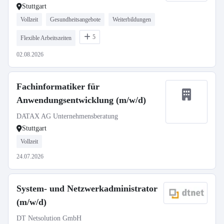
GmbH, Stuttgart Vaihingen,
Stuttgart
Studienbeginn 1. Oktober 2027
Vollzeit
Gesundheitsangebote
Weiterbildungen
(m/w/d)
5
Flexible Arbeitszeiten
02.08.2026
Fachinformatiker für
Anwendungsentwicklung (m/w/d)
DATAX AG Unternehmensberatung
Stuttgart
Vollzeit
24.07.2026
System- und Netzwerkadministrator
(m/w/d)
DT Netsolution GmbH