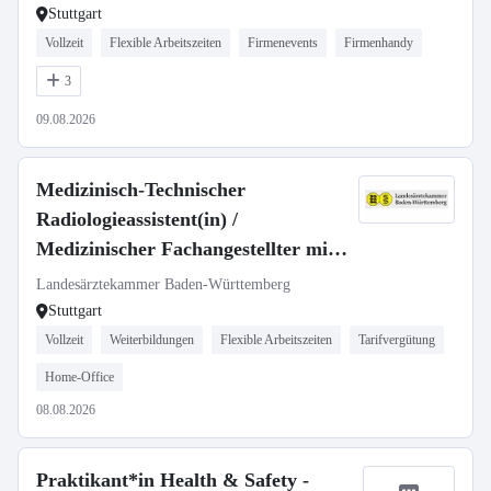
Stuttgart
Vollzeit
Flexible Arbeitszeiten
Firmenevents
Firmenhandy
3
09.08.2026
Medizinisch-Technischer
Radiologieassistent(in) /
Medizinischer Fachangestellter mit
Röntgenschein (m/w/d)
Landesärztekammer Baden-Württemberg
Stuttgart
Vollzeit
Weiterbildungen
Flexible Arbeitszeiten
Tarifvergütung
Home-Office
08.08.2026
Praktikant*in Health & Safety -