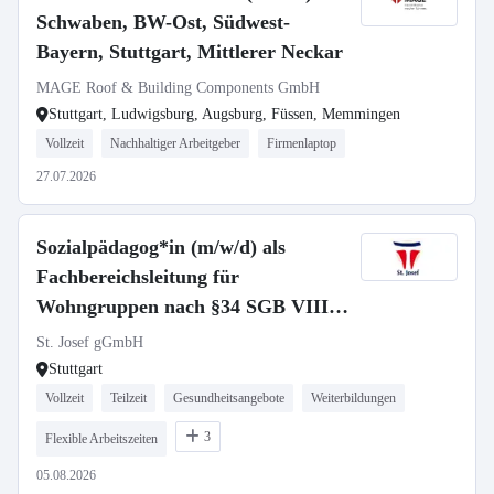
Schwaben, BW-Ost, Südwest-
Bayern, Stuttgart, Mittlerer Neckar
MAGE Roof & Building Components GmbH
Stuttgart, Ludwigsburg, Augsburg, Füssen, Memmingen
Vollzeit
Nachhaltiger Arbeitgeber
Firmenlaptop
27.07.2026
Sozialpädagog*in (m/w/d) als
Fachbereichsleitung für
Wohngruppen nach §34 SGB VIII -
Vollzeit / Teilzeit
St. Josef gGmbH
Stuttgart
Vollzeit
Teilzeit
Gesundheitsangebote
Weiterbildungen
3
Flexible Arbeitszeiten
05.08.2026