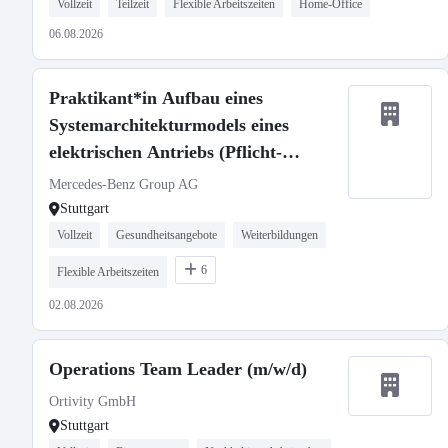
Vollzeit
Teilzeit
Flexible Arbeitszeiten
Home-Office
06.08.2026
Praktikant*in Aufbau eines
Systemarchitekturmodels eines
elektrischen Antriebs (Pflicht-
Praktikum)
Mercedes-Benz Group AG
Stuttgart
Vollzeit
Gesundheitsangebote
Weiterbildungen
6
Flexible Arbeitszeiten
02.08.2026
Operations Team Leader (m/w/d)
Ortivity GmbH
Stuttgart