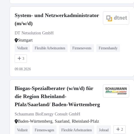
System- und Netzwerkadministrator
(m/w/d)
DT Netsolution GmbH
Stuttgart
Vollzeit
Flexible Arbeitszeiten
Firmenevents
Firmenhandy
3
09.08.2026
Biogas-Spezialberater (w/m/d) für
die Region Rheinland-
Pfalz/Saarland/ Baden-Württemberg
Schaumann BioEnergy Consult GmbH
Baden-Württemberg, Saarland, Rheinland-Pfalz
2
Vollzeit
Firmenwagen
Flexible Arbeitszeiten
Jobrad