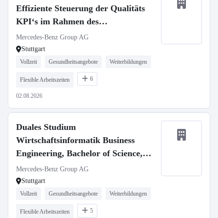
Effiziente Steuerung der Qualitäts
KPI‘s im Rahmen des
Shopfloormanagement
Mercedes-Benz Group AG
Stuttgart
Vollzeit
Gesundheitsangebote
Weiterbildungen
6
Flexible Arbeitszeiten
02.08.2026
Duales Studium
Wirtschaftsinformatik Business
Engineering, Bachelor of Science,
Mercedes-Benz Customer Solutions
Mercedes-Benz Group AG
GmbH, Stuttgart Vaihingen,
Stuttgart
Studienbeginn 1. Oktober 2027
Vollzeit
Gesundheitsangebote
Weiterbildungen
(m/w/d)
5
Flexible Arbeitszeiten