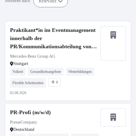
Relevanz
Sortieren nach:
Praktikant*in im Eventmanagement
innerhalb der
PR/Kommunikationsabteilung von
Mercedes-Benz Vans (Pflicht-
Mercedes-Benz Group AG
Praktikum)
Stuttgart
Vollzeit
Gesundheitsangebote
Weiterbildungen
6
Flexible Arbeitszeiten
02.08.2026
PR-Profi (m/w/d)
PresseCompany
Deutschland