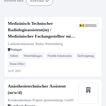
Relevanz
Sortieren nach:
Medizinisch-Technischer
Radiologieassistent(in) /
Medizinischer Fachangestellter mit
Röntgenschein (m/w/d)
Landesärztekammer Baden-Württemberg
Stuttgart
Vollzeit
Weiterbildungen
Flexible Arbeitszeiten
Tarifvergütung
Home-Office
24.07.2026
Anästhesietechnischer Assistent
(m/w/d)
Kreiskrankenhaus Prignitz gemeinnützige GmbH
Landkreis Prignitz