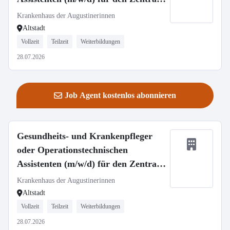
OP - Neuaufbau unserer Spätdienste
Krankenhaus der Augustinerinnen
Altstadt
Vollzeit
Teilzeit
Weiterbildungen
28.07.2026
Job Agent kostenlos abonnieren
Gesundheits- und Krankenpfleger
oder Operationstechnischen
Assistenten (m/w/d) für den Zentral
OP - Neuaufbau unserer Flexidienste
Krankenhaus der Augustinerinnen
Altstadt
Vollzeit
Teilzeit
Weiterbildungen
28.07.2026