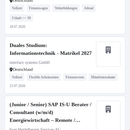
Deutschland
Vollzeit
Firmenwagen
Weiterbildungen
Jobrad
Urlaub >= 30
28.07.2026
Duales Studium:
Informationstechnik - Matrikel 2027
interface systems GmbH
Deutschland
Vollzeit
Flexible Arbeitszeiten
Firmenevents
Mitarbeiterrabatte
25.07.2026
(Junior / Senior) SAP IS-U Berater /
Consultant (w/m/d)
Energiewirtschaft – Remote /
Deutschland / Neuseeland
hsag Heidelberger Services AG