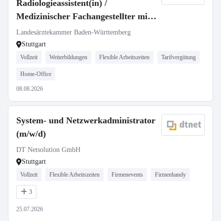
Radiologieassistent(in) /
Medizinischer Fachangestellter mit
Röntgenschein (m/w/d)
Landesärztekammer Baden-Württemberg
Stuttgart
Vollzeit
Weiterbildungen
Flexible Arbeitszeiten
Tarifvergütung
Home-Office
08.08.2026
System- und Netzwerkadministrator
(m/w/d)
DT Netsolution GmbH
Stuttgart
Vollzeit
Flexible Arbeitszeiten
Firmenevents
Firmenhandy
3
25.07.2026