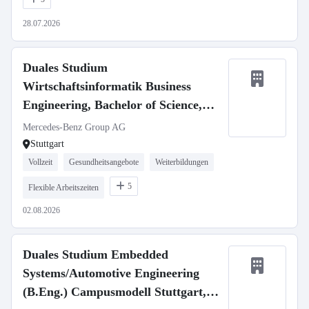
28.07.2026
Duales Studium
Wirtschaftsinformatik Business
Engineering, Bachelor of Science,
Mercedes-Benz Customer Solutions
Mercedes-Benz Group AG
GmbH, Stuttgart Vaihingen,
Stuttgart
Studienbeginn 1. Oktober 2027
Vollzeit
Gesundheitsangebote
Weiterbildungen
(m/w/d)
5
Flexible Arbeitszeiten
02.08.2026
Duales Studium Embedded
Systems/Automotive Engineering
(B.Eng.) Campusmodell Stuttgart,