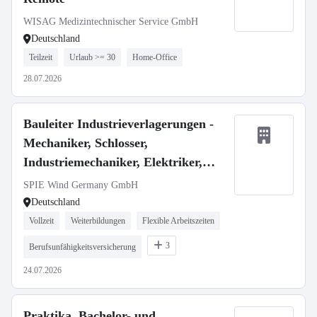
WISAG Medizintechnischer Service GmbH
Deutschland
Teilzeit
Urlaub >= 30
Home-Office
28.07.2026
Bauleiter Industrieverlagerungen -
Mechaniker, Schlosser,
Industriemechaniker, Elektriker,
Techniker m/w/d
SPIE Wind Germany GmbH
Deutschland
Vollzeit
Weiterbildungen
Flexible Arbeitszeiten
3
Berufsunfähigkeitsversicherung
24.07.2026
Praktika, Bachelor- und