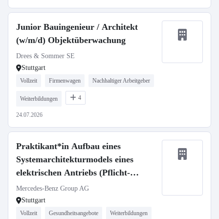
Junior Bauingenieur / Architekt
(w/m/d) Objektüberwachung
Drees & Sommer SE
Stuttgart
Vollzeit
Firmenwagen
Nachhaltiger Arbeitgeber
4
Weiterbildungen
24.07.2026
Praktikant*in Aufbau eines
Systemarchitekturmodels eines
elektrischen Antriebs (Pflicht-
Praktikum)
Mercedes-Benz Group AG
Stuttgart
Vollzeit
Gesundheitsangebote
Weiterbildungen