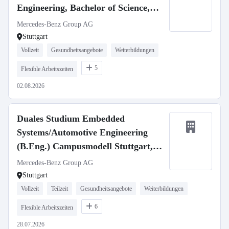
Engineering, Bachelor of Science,
Mercedes-Benz Customer Solutions
Mercedes-Benz Group AG
GmbH, Stuttgart Vaihingen,
Stuttgart
Studienbeginn 1. Oktober 2027
Vollzeit
Gesundheitsangebote
Weiterbildungen
(m/w/d)
5
Flexible Arbeitszeiten
02.08.2026
Duales Studium Embedded
Systems/Automotive Engineering
(B.Eng.) Campusmodell Stuttgart,
01.10.2027 (w/m/d)
Mercedes-Benz Group AG
Stuttgart
Vollzeit
Teilzeit
Gesundheitsangebote
Weiterbildungen
6
Flexible Arbeitszeiten
28.07.2026