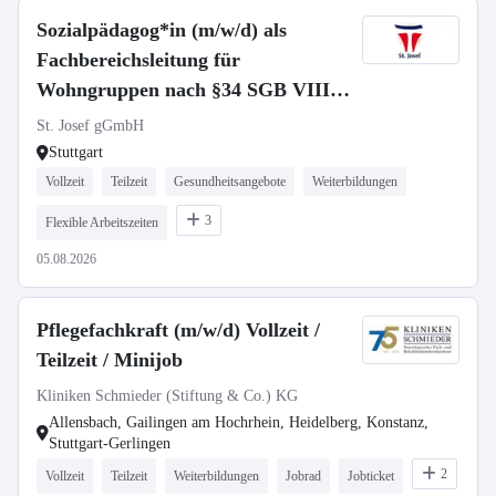
Sozialpädagog*in (m/w/d) als
Fachbereichsleitung für
Wohngruppen nach §34 SGB VIII -
Vollzeit / Teilzeit
St. Josef gGmbH
Stuttgart
Vollzeit
Teilzeit
Gesundheitsangebote
Weiterbildungen
3
Flexible Arbeitszeiten
05.08.2026
Pflegefachkraft (m/w/d) Vollzeit /
Teilzeit / Minijob
Kliniken Schmieder (Stiftung & Co.) KG
Allensbach, Gailingen am Hochrhein, Heidelberg, Konstanz,
Stuttgart-Gerlingen
2
Vollzeit
Teilzeit
Weiterbildungen
Jobrad
Jobticket