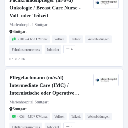
Fachkrankenpfleger (m/w/d)
Onkologie / Breast Care Nurse -
Voll- oder Teilzeit
Marienhospital Stuttgart
Stuttgart
3.701 - 4.662 €/Monat
Vollzeit
Teilzeit
Weiterbildungen
4
Fahrtkostenzuschuss
Jobticket
07.08.2026
Pflegefachmann (m/w/d)
Intermediate Care (IMC) /
Internistische oder Operative
Intensivstation - Voll- oder Teilzeit
Marienhospital Stuttgart
Stuttgart
4.053 - 4.857 €/Monat
Vollzeit
Teilzeit
Weiterbildungen
4
Fahrtkostenzuschuss
Jobticket