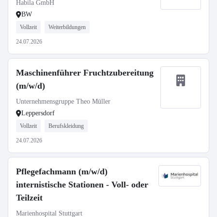
Gmünd
Habila GmbH
BW
Vollzeit
Weiterbildungen
24.07.2026
Maschinenführer Fruchtzubereitung
(m/w/d)
Unternehmensgruppe Theo Müller
Leppersdorf
Vollzeit
Berufskleidung
24.07.2026
Pflegefachmann (m/w/d)
internistische Stationen - Voll- oder
Teilzeit
Marienhospital Stuttgart