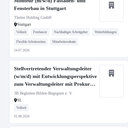
Monteur (m/w/d) Fassaden- und
Fensterbau in Stuttgart
Thelen Holding GmbH
Stuttgart
Vollzeit
Freelancer
Nachhaltiger Arbeitgeber
Weiterbildungen
Flexible Arbeitszeiten
Mitarbeiterrabatte
24.07.2026
Stellvertretender Verwaltungsleiter
(w/m/d) mit Entwicklungsperspektive
zum Verwaltungsleiter mit Prokura
in Vollzeit (39h)
3B Begleiten-Bilden-Begegnen e. V.
SL
Vollzeit
01.08.2026