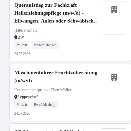
Queraufstieg zur Fachkraft
Heilerziehungspflege (m/w/d) -
Ellwangen, Aalen oder Schwäbisch
Gmünd
Habila GmbH
BW
Vollzeit
Weiterbildungen
24.07.2026
Maschinenführer Fruchtzubereitung
(m/w/d)
Unternehmensgruppe Theo Müller
Leppersdorf
Vollzeit
Berufskleidung
24.07.2026