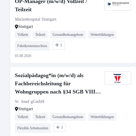
OP-Manager (m/w/d) Vollzeit /
Teilzeit
Marienhospital Stuttgart
Stuttgart
Vollzeit
Teilzeit
Gesundheitsangebote
Weiterbildungen
5
Fahrtkostenzuschuss
05.08.2026
Sozialpädagog*in (m/w/d) als
Fachbereichsleitung für
Wohngruppen nach §34 SGB VIII -
Vollzeit / Teilzeit
St. Josef gGmbH
Stuttgart
Vollzeit
Teilzeit
Gesundheitsangebote
Weiterbildungen
3
Flexible Arbeitszeiten