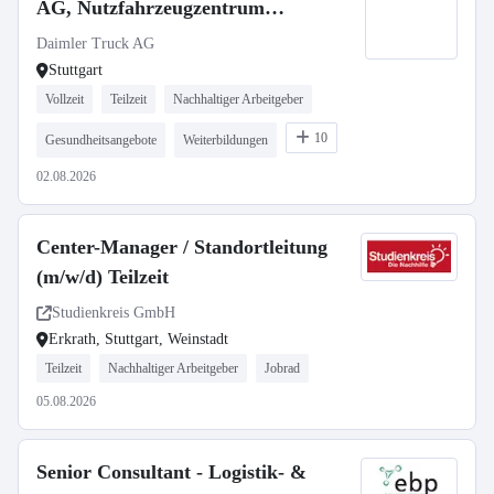
AG, Nutzfahrzeugzentrum
Mercedes-Benz Stuttgart
Daimler Truck AG
Stuttgart
Vollzeit
Teilzeit
Nachhaltiger Arbeitgeber
10
Gesundheitsangebote
Weiterbildungen
02.08.2026
Center-Manager / Standortleitung
(m/w/d) Teilzeit
Studienkreis GmbH
Erkrath, Stuttgart, Weinstadt
Teilzeit
Nachhaltiger Arbeitgeber
Jobrad
05.08.2026
Senior Consultant - Logistik- &