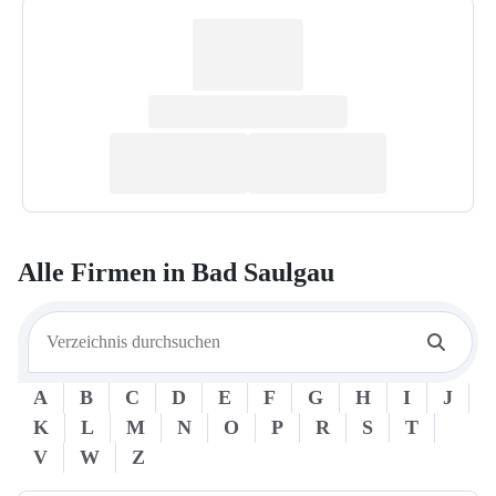
Alle Firmen in
Bad Saulgau
A
B
C
D
E
F
G
H
I
J
K
L
M
N
O
P
R
S
T
V
W
Z