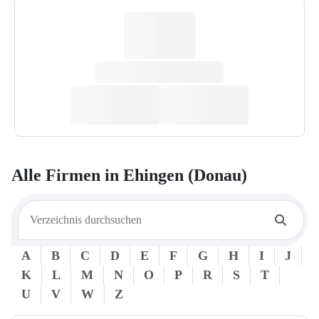
Alle Firmen in
Ehingen (Donau)
A
B
C
D
E
F
G
H
I
J
K
L
M
N
O
P
R
S
T
U
V
W
Z