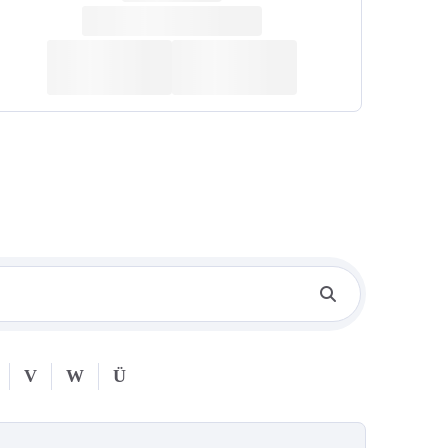
V
W
Ü