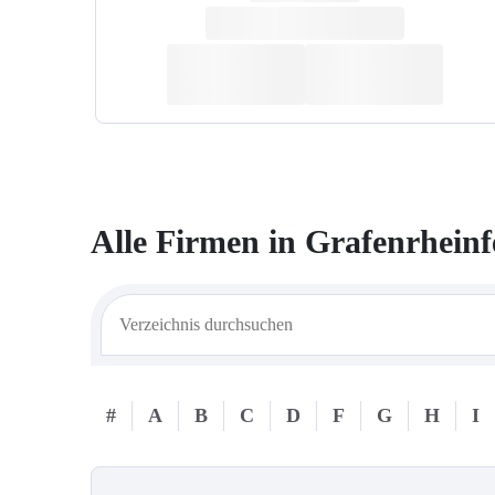
Alle Firmen in
Grafenrheinf
#
A
B
C
D
F
G
H
I