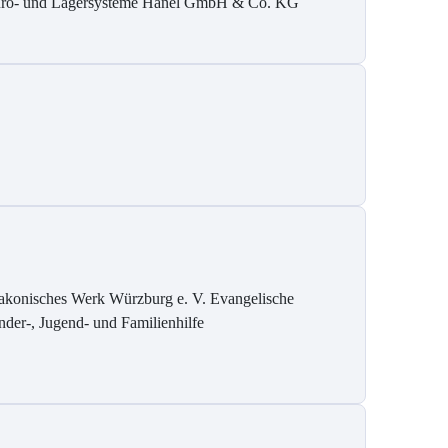
ro- und Lagersysteme Hänel GmbH & Co. KG
akonisches Werk Würzburg e. V. Evangelische
nder-, Jugend- und Familienhilfe