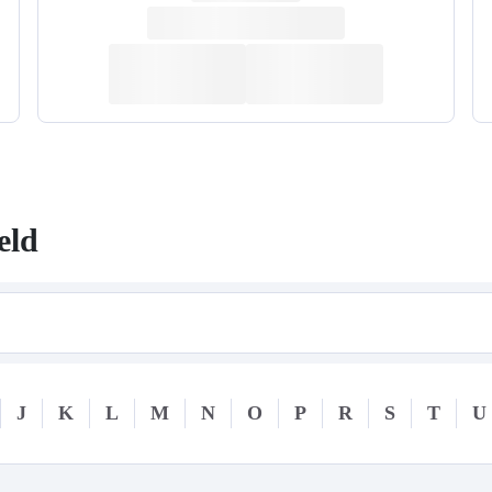
eld
J
K
L
M
N
O
P
R
S
T
U