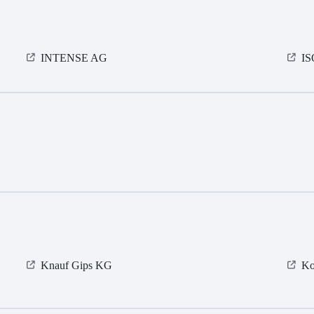
INTENSE AG
I
Knauf Gips KG
Ko