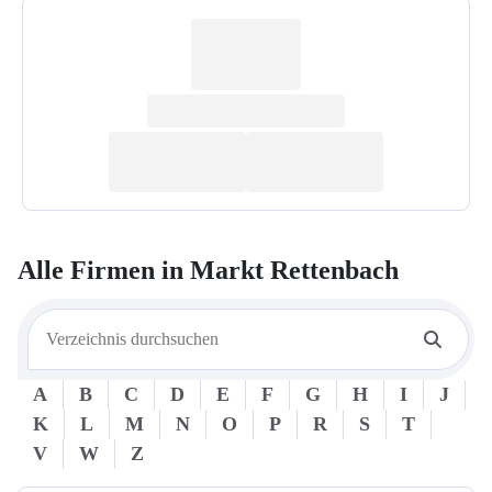
Alle Firmen in
Markt Rettenbach
A
B
C
D
E
F
G
H
I
J
K
L
M
N
O
P
R
S
T
V
W
Z