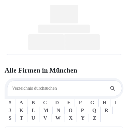
Alle Firmen in
München
#
A
B
C
D
E
F
G
H
I
J
K
L
M
N
O
P
Q
R
S
T
U
V
W
X
Y
Z