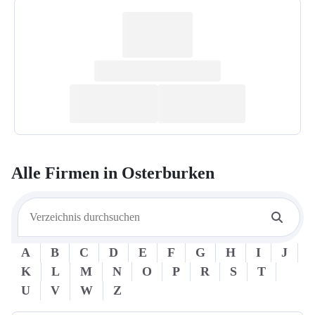
Alle Firmen in
Osterburken
A
B
C
D
E
F
G
H
I
J
K
L
M
N
O
P
R
S
T
U
V
W
Z