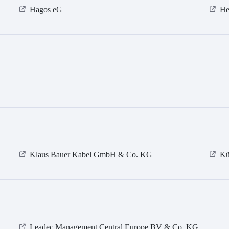
Hagos eG
He
Klaus Bauer Kabel GmbH & Co. KG
Kü
Leadec Management Central Europe BV & Co. KG