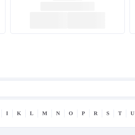
I
K
L
M
N
O
P
R
S
T
U