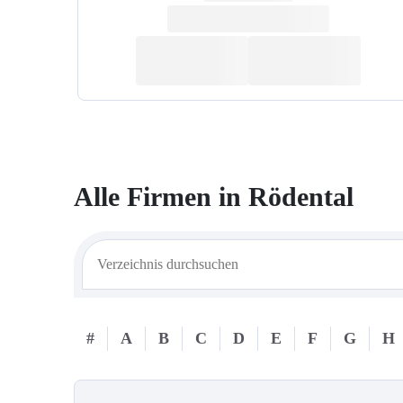
Alle Firmen in
Rödental
#
A
B
C
D
E
F
G
H