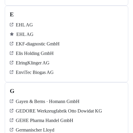
E
EHL AG
EHL AG
EKF-diagnostic GmbH
Elis Holding GmbH
ElringKlinger AG
EnviTec Biogas AG
G
Gayen & Berns · Homann GmbH
GEDORE Werkzeugfabrik Otto Dowidat KG
GEHE Pharma Handel GmbH
Germanischer Lloyd