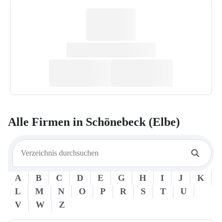
Alle Firmen in
Schönebeck (Elbe)
A
B
C
D
E
G
H
I
J
K
L
M
N
O
P
R
S
T
U
V
W
Z