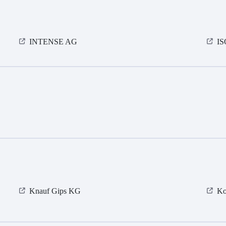
INTENSE AG
I
Knauf Gips KG
Ko