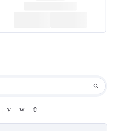
V
W
Ü