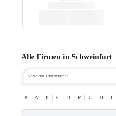
Alle Firmen in
Schweinfurt
#
A
B
C
D
F
G
H
I