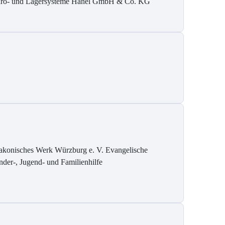
ro- und Lagersysteme Hänel GmbH & Co. KG
akonisches Werk Würzburg e. V. Evangelische
nder-, Jugend- und Familienhilfe