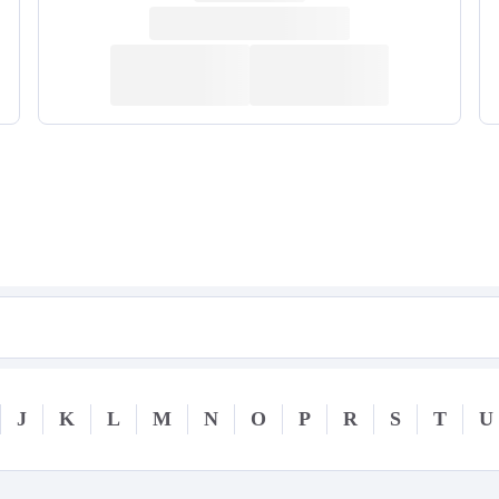
J
K
L
M
N
O
P
R
S
T
U