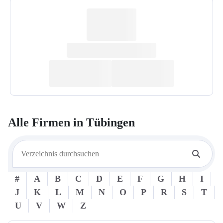
Alle Firmen in
Tübingen
#
A
B
C
D
E
F
G
H
I
J
K
L
M
N
O
P
R
S
T
U
V
W
Z