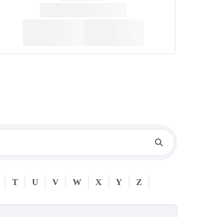
T
U
V
W
X
Y
Z