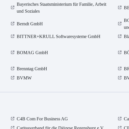
Bayerisches Staatsministerium für Familie, Arbeit
BB
und Soziales
BG
Berndt GmbH
un
BITTNER+KRULL Softwaresysteme GmbH
Bl
BOMAG GmbH
B
Brenntag GmbH
BR
BVMW
BW
C4B Com For Business AG
Ca
Caritasverband für die Diözese Regensburg e.V.
C