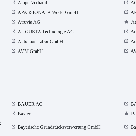
AmperVerband
AO
APASSIONATA World GmbH
AP
Atruvia AG
At
AUGUSTA Technologie AG
Au
Autohaus Tabor GmbH
Au
AVM GmbH
AW
BAUER AG
BA
Baxter
Ba
G
Bayerische Grundstücksverwertung GmbH
Ba