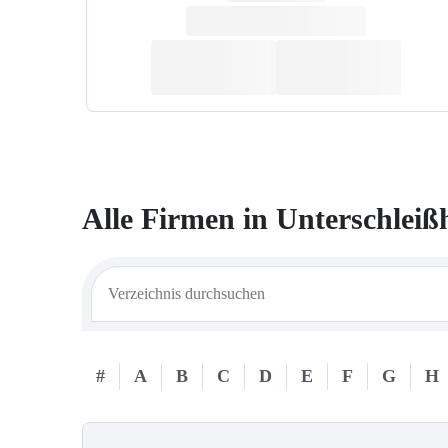
Alle Firmen in
Unterschleiß
#
A
B
C
D
E
F
G
H