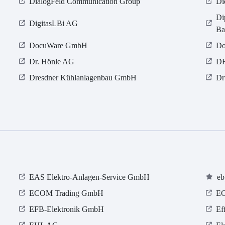
DialogFeld Communication Group
Di
Di
DigitasLBi AG
Ba
DocuWare GmbH
Do
Dr. Hönle AG
D
Dresdner Kühlanlagenbau GmbH
Dr
EAS Elektro-Anlagen-Service GmbH
eb
ECOM Trading GmbH
E
EFB-Elektronik GmbH
Ef