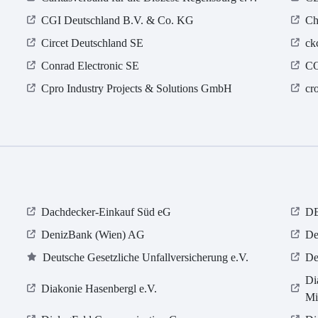
CGI Deutschland B.V. & Co. KG
Ch
Circet Deutschland SE
ck
Conrad Electronic SE
C
Cpro Industry Projects & Solutions GmbH
cr
Dachdecker-Einkauf Süd eG
D
DenizBank (Wien) AG
De
Deutsche Gesetzliche Unfallversicherung e.V.
De
Di
Diakonie Hasenbergl e.V.
Mi