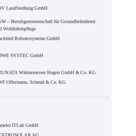
V LandSiedlung GmbH
W – Berufsgenossenschaft für Gesundheitsdienst
d Wohlfahrtspflege
ackbird Robotersysteme GmbH
ÖWE SYSTEC GmbH
UNATA Wärmemesser Hagen GmbH & Co. KG
F Offermann, Schmid & Co. KG
melot ITLab GmbH
ENTROSOLAR AG