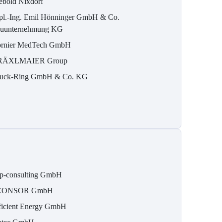
ebold Nixdorf
pl.-Ing. Emil Hönninger GmbH & Co.
uunternehmung KG
rnier MedTech GmbH
RÄXLMAIER Group
uck-Ring GmbH & Co. KG
p-consulting GmbH
CONSOR GmbH
ficient Energy GmbH