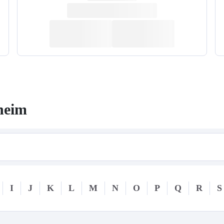
heim
I
J
K
L
M
N
O
P
Q
R
S