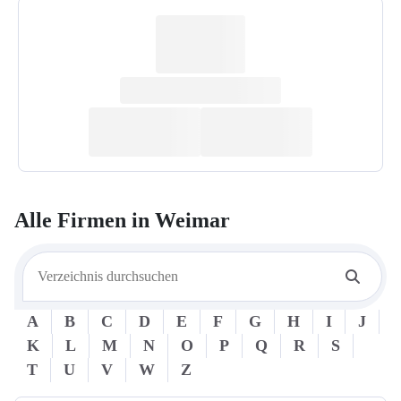
Alle Firmen in
Weimar
A
B
C
D
E
F
G
H
I
J
K
L
M
N
O
P
Q
R
S
T
U
V
W
Z